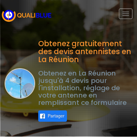
Togg
navi
Obtenez gratuitement
des devis antennistes en
La Réunion
Obtenez en La Réunion
jusqu'à 4 devis pour
l'installation, réglage de
votre antenne en
remplissant ce formulaire
Partager