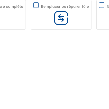
ture complète
Remplacer ou réparer tôle
N