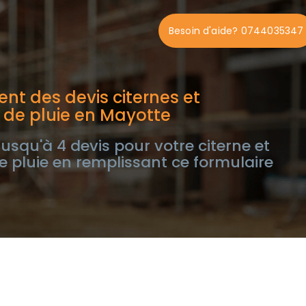
Besoin d'aide? 0744035347
nt des devis citernes et
 de pluie en Mayotte
usqu'à 4 devis pour votre citerne et
e pluie en remplissant ce formulaire