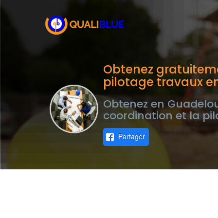
Obtenez gratuiteme
pilotage travaux 
Obtenez en Guadeloup
coordination et la pi
Partager