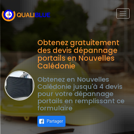
Togg
navi
Obtenez gratuitement
des devis dépannage
portails en Nouvelles
Calédonie
Obtenez en Nouvelles
Calédonie jusqu'à 4 devis
pour votre dépannage
portails en remplissant ce
formulaire
Partager