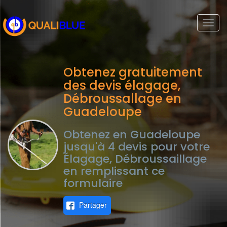
Togg
navi
Obtenez gratuitement
des devis élagage,
Débroussallage en
Guadeloupe
Obtenez en Guadeloupe
jusqu'à 4 devis pour votre
Élagage, Débroussaillage
en remplissant ce
formulaire
Partager