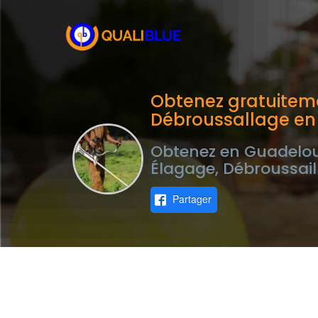
Obtenez gratuiteme
Débroussallage e
Obtenez en Guadeloup
Élagage, Débroussail
Partager