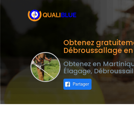
Obtenez gratuiteme
Débroussallage en
Obtenez en Martiniqu
Élagage, Débroussail
Partager