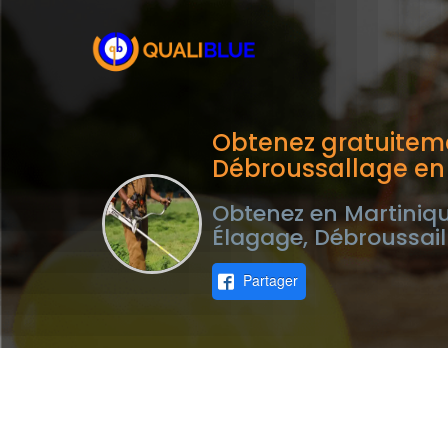
Obtenez gratuiteme
Débroussallage en
Obtenez en Martiniqu
Élagage, Débroussail
Partager