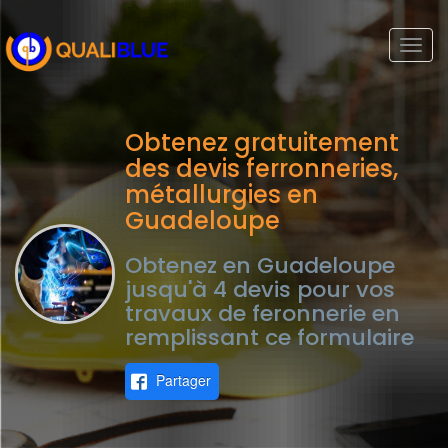
Togg
navi
Obtenez gratuitement
des devis ferronneries,
métallurgies en
Guadeloupe
Obtenez en Guadeloupe
jusqu'à 4 devis pour vos
travaux de feronnerie en
remplissant ce formulaire
Partager