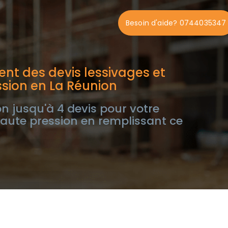
Besoin d'aide? 0744035347
nt des devis lessivages et
sion en La Réunion
n jusqu'à 4 devis pour votre
haute pression en remplissant ce