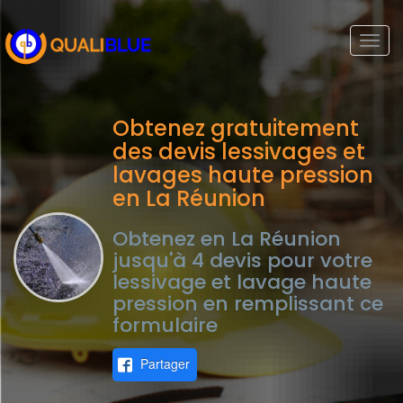
Togg
navi
Obtenez gratuitement
des devis lessivages et
lavages haute pression
en La Réunion
Obtenez en La Réunion
jusqu'à 4 devis pour votre
lessivage et lavage haute
pression en remplissant ce
formulaire
Partager