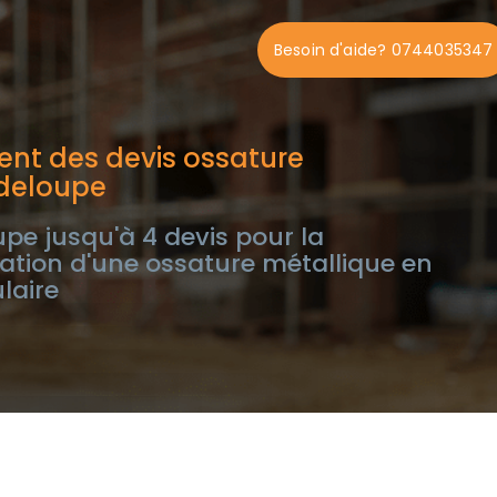
Besoin d'aide? 0744035347
nt des devis ossature
deloupe
e jusqu'à 4 devis pour la
allation d'une ossature métallique en
laire