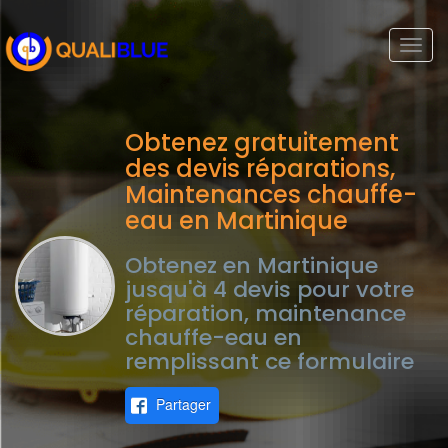
Togg
navi
Obtenez gratuitement
des devis réparations,
Maintenances chauffe-
eau en Martinique
Obtenez en Martinique
jusqu'à 4 devis pour votre
réparation, maintenance
chauffe-eau en
remplissant ce formulaire
Partager