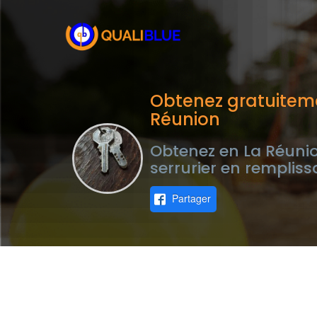
Obtenez gratuiteme
Réunion
Obtenez en La Réunio
serrurier en rempliss
Partager