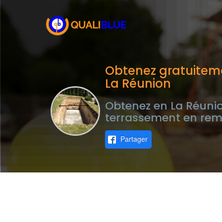
Obtenez gratuitem
La Réunion
Obtenez en La Réunio
terrassement en remp
Partager