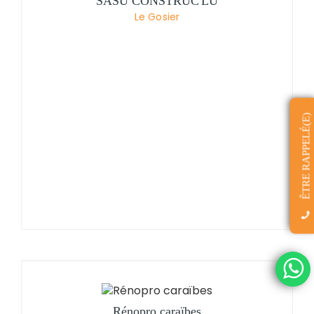
SASU CONSTRUC'LU
Le Gosier
ÊTRE RAPPELÉ(E)
Rénopro caraïbes