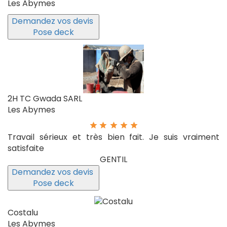
Les Abymes
Demandez vos devis
Pose deck
2H TC Gwada SARL
Les Abymes
Travail sérieux et très bien fait. Je suis vraiment
satisfaite
GENTIL
Demandez vos devis
Pose deck
Costalu
Les Abymes