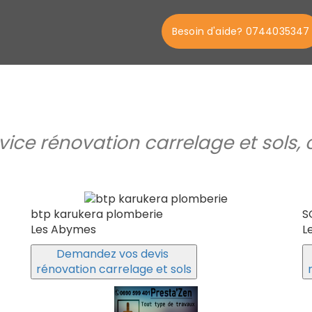
Besoin d'aide? 0744035347
ervice rénovation carrelage et so
btp karukera plomberie
S
Les Abymes
L
Demandez vos devis
rénovation carrelage et sols