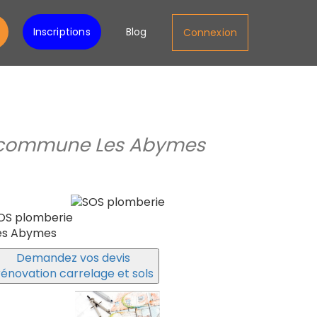
Inscriptions
Blog
Connexion
ls, commune Les Abymes
OS plomberie
es Abymes
Demandez vos devis
rénovation carrelage et sols