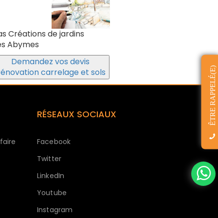
as Créations de jardins
es Abymes
Demandez vos devis
ÊTRE RAPPELÉ(E)
rénovation carrelage et sols
RÉSEAUX SOCIAUX
faire
Facebook
Twitter
LinkedIn
Youtube
Instagram