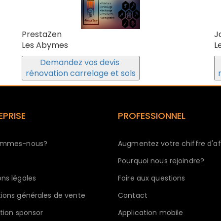
PrestaZen
J
Les Abymes
L
Demandez vos devis
rénovation carrelage et sols
EPRISE
PROFESSIONNEL
ommes-nous?
Augmentez votre chiffre d'af
Pourquoi nous rejoindre?
ns légales
Foire aux questions
ions générales de vente
Contact
ption sponsor
Application mobile