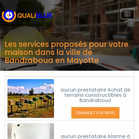
Togg
navi
Les services proposés pour votre
maison dans la ville de
Bandraboua en Mayotte
aucun prestataire Achat de
terrains constructibles à
Bandraboua
DEMANDEZ VOS DEVIS
aucun prestataire Alarme à