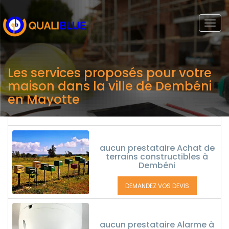
Togg
navi
Les services proposés pour votre
maison dans la ville de Dembéni
en Mayotte
aucun prestataire Achat de
terrains constructibles à
Dembéni
DEMANDEZ VOS DEVIS
aucun prestataire Alarme à