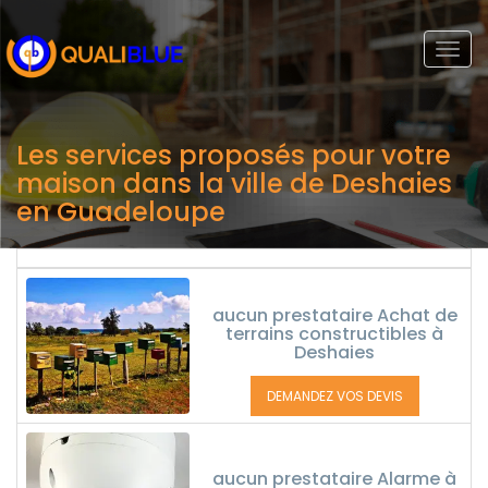
Togg
navi
Les services proposés pour votre
maison dans la ville de Deshaies
en Guadeloupe
aucun prestataire Achat de
terrains constructibles à
Deshaies
DEMANDEZ VOS DEVIS
aucun prestataire Alarme à