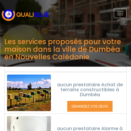
Togg
navi
Les services proposés pour votre
maison dans la ville de Dumbéa
en Nouvelles Calédonie
aucun prestataire Achat de
terrains constructibles à
Dumbéa
DEMANDEZ VOS DEVIS
aucun prestataire Alarme à