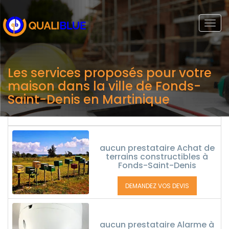
Togg
navi
Les services proposés pour votre
maison dans la ville de Fonds-
Saint-Denis en Martinique
aucun prestataire Achat de
terrains constructibles à
Fonds-Saint-Denis
DEMANDEZ VOS DEVIS
aucun prestataire Alarme à