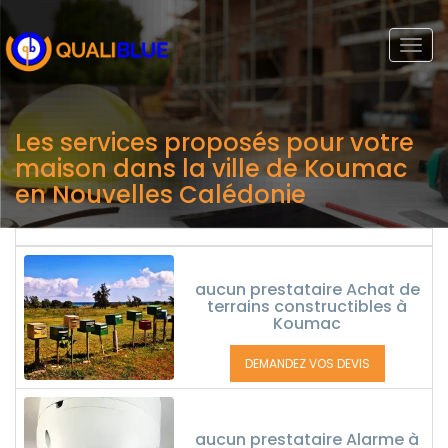
Togg
navi
Les services proposés pour votre
maison dans la ville de Koumac
en Nouvelles Calédonie
aucun prestataire Achat de
terrains constructibles à
Koumac
DEMANDEZ VOS DEVIS
aucun prestataire Alarme à