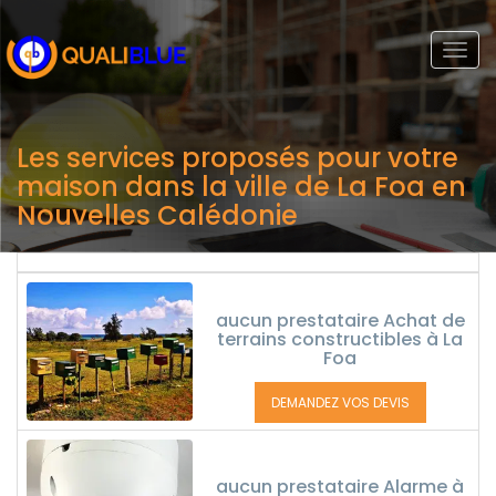
Togg
navi
Les services proposés pour votre
maison dans la ville de La Foa en
Nouvelles Calédonie
aucun prestataire Achat de
terrains constructibles à La
Foa
DEMANDEZ VOS DEVIS
aucun prestataire Alarme à