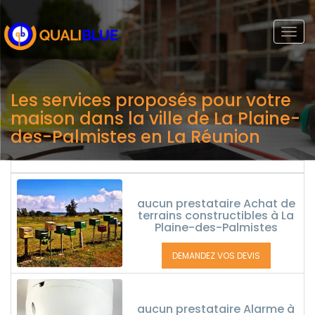
Togg
navi
Les services proposés pour votre
maison dans la ville de La Plaine-
des-Palmistes en La Réunion
aucun prestataire Achat de
terrains constructibles à La
Plaine-des-Palmistes
DEMANDEZ VOS DEVIS
aucun prestataire Alarme à