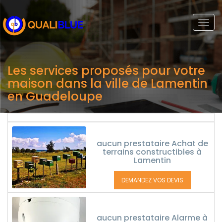
Togg
navi
Les services proposés pour votre
maison dans la ville de Lamentin
en Guadeloupe
aucun prestataire Achat de
terrains constructibles à
Lamentin
DEMANDEZ VOS DEVIS
aucun prestataire Alarme à