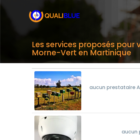
Les services proposés pour v
Morne-Vert en Martinique
aucun prestataire A
aucun 