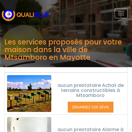
Togg
navi
Les services proposés pour votre
maison dans la ville de
Mtsamboro en Mayotte
aucun prestataire Achat de
terrains constructibles à
Mtsamboro
DEMANDEZ VOS DEVIS
aucun prestataire Alarme à