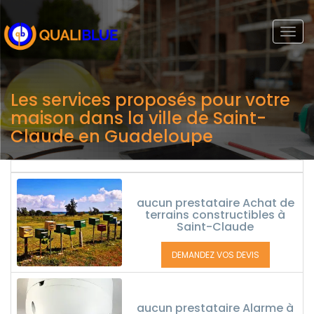
Togg
navi
Les services proposés pour votre
maison dans la ville de Saint-
Claude en Guadeloupe
aucun prestataire Achat de
terrains constructibles à
Saint-Claude
DEMANDEZ VOS DEVIS
aucun prestataire Alarme à