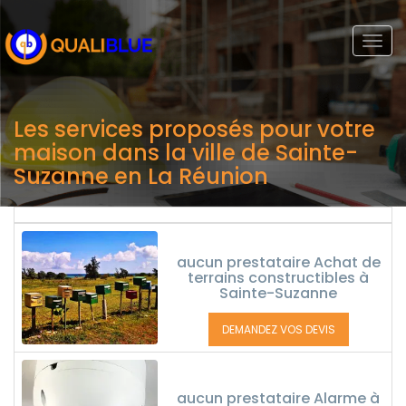
Togg
navi
Les services proposés pour votre
maison dans la ville de Sainte-
Suzanne en La Réunion
aucun prestataire Achat de
terrains constructibles à
Sainte-Suzanne
DEMANDEZ VOS DEVIS
aucun prestataire Alarme à