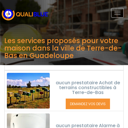
Togg
navi
Les services proposés pour votre
maison dans la ville de Terre-de-
Bas en Guadeloupe
aucun prestataire Achat de
terrains constructibles à
Terre-de-Bas
DEMANDEZ VOS DEVIS
aucun prestataire Alarme à