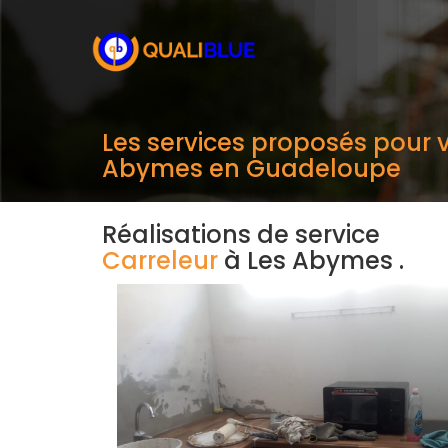
Les services proposés pour v
Abymes en Guadeloupe
Réalisations de service
Carreleur
à Les Abymes .