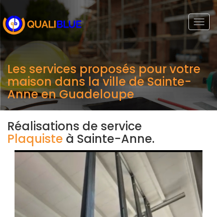
Togg
navi
Les services proposés pour votre
maison dans la ville de Sainte-
Anne en Guadeloupe
Réalisations de service
Plaquiste
à Sainte-Anne.