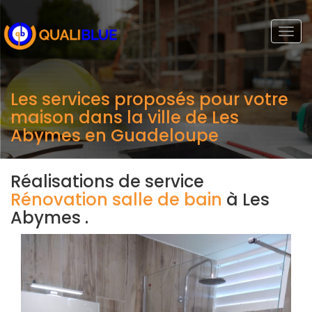
Togg
navi
Les services proposés pour votre
maison dans la ville de Les
Abymes en Guadeloupe
Réalisations de service
Rénovation salle de bain
à Les
Abymes .