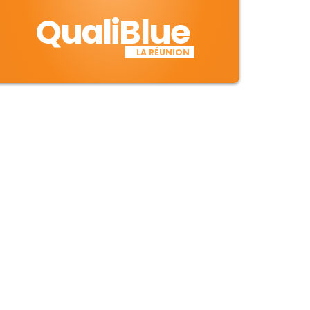
QualiBlue
LA RÉUNION